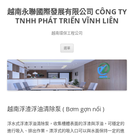
跳
至
越南永聯國際發展有限公司 CÔNG TY
主
要
內
TNHH PHÁT TRIỂN VĨNH LIÊN
容
越南環保工程公司
選單
越南浮渣浮油清除泵 ( Bơm gợn nổi )
浮水式浮渣浮油清除泵，收集槽體表面的浮渣與浮油。可穩定的
進行吸入、排出作業。漂浮式的吸入口可以與水面保持一定的進