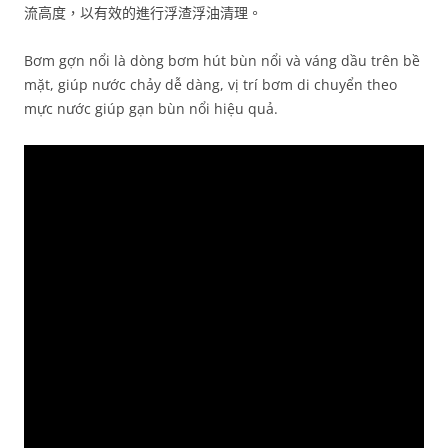
流高度，以有效的進行浮渣浮油清理。
Bơm gợn nổi là dòng bơm hút bùn nổi và váng dầu trên bề
mặt, giúp nước chảy dễ dàng, vị trí bơm di chuyển theo
mực nước giúp gạn bùn nổi hiệu quả.