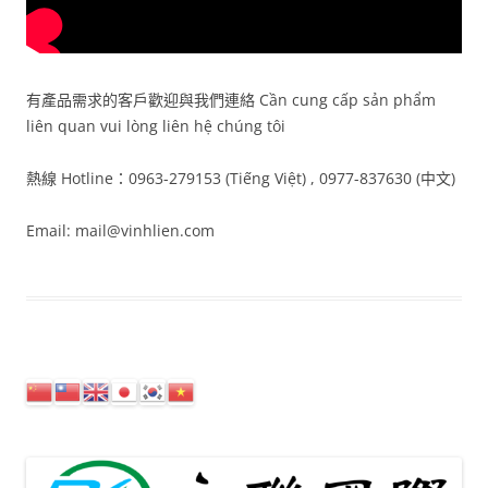
有產品需求的客戶歡迎與我們連絡 Cần cung cấp sản phẩm
liên quan vui lòng liên hệ chúng tôi
熱線 Hotline：0963-279153 (Tiếng Việt) , 0977-837630 (中文)
Email: mail@vinhlien.com